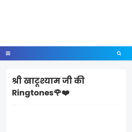
श्री खाटूश्याम जी की
Ringtones🌹❤️