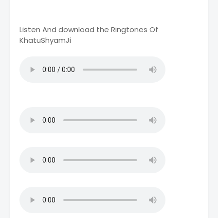
Listen And download the Ringtones Of
KhatuShyamJi