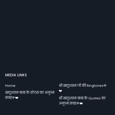
MEDIA LINKS
Home
श्री खाटूश्याम जी की Ringtones🌹
❤️
खाटूश्याम बाबा के स्टेटस का अनुपम
संग्रह🌹❤️
श्री खाटूश्याम बाबा के Quotes का
अनुपम संग्रह🌹❤️