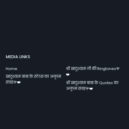
MEDIA LINKS
Home
श्री खाटूश्याम जी की Ringtones🌹
❤️
खाटूश्याम बाबा के स्टेटस का अनुपम
संग्रह🌹❤️
श्री खाटूश्याम बाबा के Quotes का
अनुपम संग्रह🌹❤️