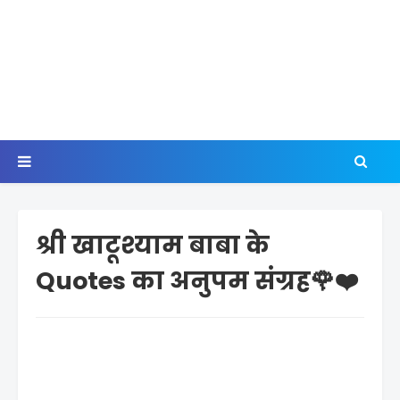
श्री खाटूश्याम बाबा के
Quotes का अनुपम संग्रह🌹❤️