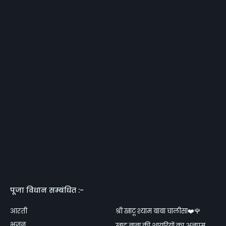
पूजा विधान सम्बंधित :-
आरती
श्री खाटू श्याम बाबा चालीसा❤️🌹
भजन
खाटू बाबा की शायरियों का अनुपम