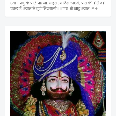
श्याम प्रभु के पीछे पड़ जा, चाहत रंग दिखलाएगी, प्रीत की डोरी बड़ी
प्रबल हैं, श्याम से तुझे मिलाएगी।। ।। जय श्री खाटू श्याम।।⚘⚘