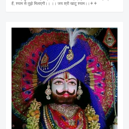
हैं, श्याम से तुझे मिलाएगी।। ।। जय श्री खाटू श्याम।।⚘⚘